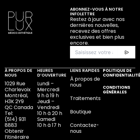
ABONNEZ-VOUS À NOTRE
INFOLETTRE
Restez à jour avec nos
dernières nouvelles,
recevez des offres
exclusives et bien plus
encore.
À PROPOS DE
HEURES
LIENS RAPIDES
POLITIQUE DE
NOUS
D’OUVERTURE
CONFIDENTIALIT
À propos de
1029 Rue
Lundi –
nous
CONDITIONS
Charlevoix
Mercredi
GÉNÉRALES
Montréal,
9 h à 19 h
Traitements
H3K 2Y9
Jeudi –
QC Canada
Vendredi
Boutique
Tel:
10 h à 20 h
(514) 931
Samedi
8883
10 h à 17 h
Contactez-
Obtenir
nous
l’itinéraire