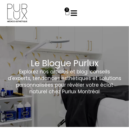
Aller
au
0
Panier
contenu
Le Blogue Purlux
Explorez nos articles et blog: conseils
d'experts, tendances esthétiques et solutions
personnalisées pour révéler votre éclat
naturel chez Purlux Montréal