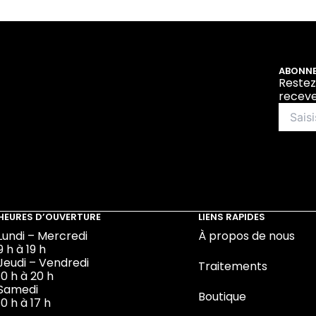
ABONNE
Restez
receve
HEURES D’OUVERTURE
LIENS RAPIDES
Lundi – Mercredi
À propos de nous
9 h à 19 h
Jeudi – Vendredi
Traitements
10 h à 20 h
Samedi
Boutique
10 h à 17 h