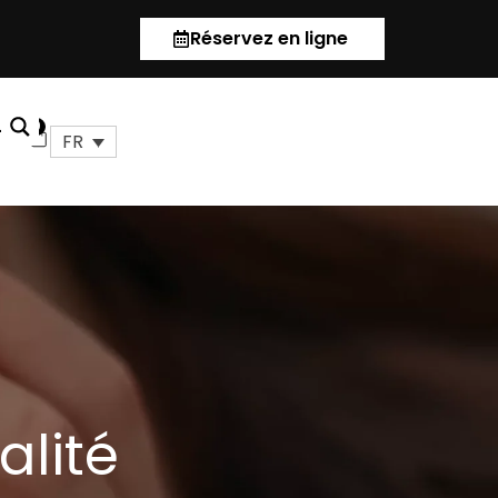
Réservez en ligne
us
0
Panier
FR
alité