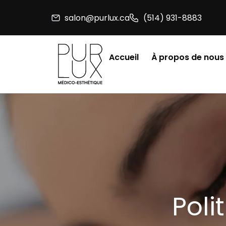
Aller
salon@purlux.ca
(514) 931-8883
au
contenu
Accueil
À propos de nous
Poli