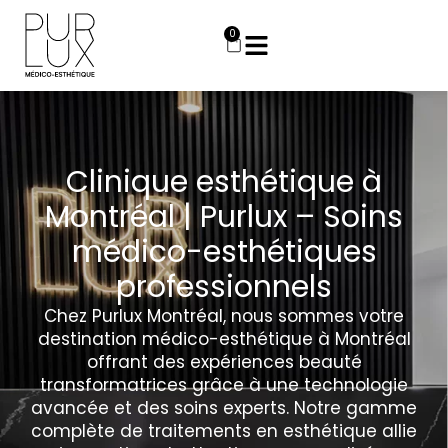
Aller
au
0
Panier
contenu
Clinique esthétique à
Montréal | Purlux – Soins
médico-esthétiques
professionnels
Chez Purlux Montréal, nous sommes votre
destination médico-esthétique à Montréal
offrant des expériences beauté
transformatrices grâce à une technologie
avancée et des soins experts. Notre gamme
complète de traitements en esthétique allie