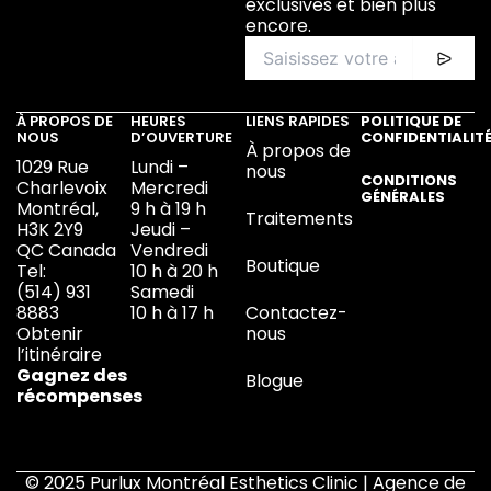
exclusives et bien plus
encore.
À PROPOS DE
HEURES
LIENS RAPIDES
POLITIQUE DE
NOUS
D’OUVERTURE
CONFIDENTIALIT
À propos de
1029 Rue
Lundi –
nous
CONDITIONS
Charlevoix
Mercredi
GÉNÉRALES
Montréal,
9 h à 19 h
Traitements
H3K 2Y9
Jeudi –
QC Canada
Vendredi
Boutique
Tel:
10 h à 20 h
(514) 931
Samedi
8883
10 h à 17 h
Contactez-
Obtenir
nous
l’itinéraire
Gagnez des
Blogue
récompenses
© 2025 Purlux Montréal Esthetics Clinic | Agence de