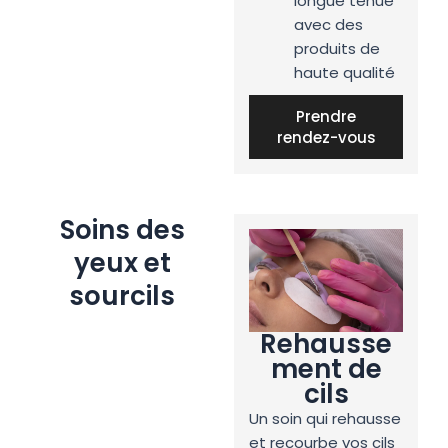
longue tenue
avec des
produits de
haute qualité
Prendre
rendez-vous
Soins des
yeux et
sourcils
Rehausse
ment de
cils
Un soin qui rehausse
U
et recourbe vos cils
re