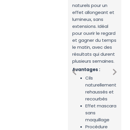
naturels pour un
d
effet allongeant et
in
lumineux, sans
r
extensions. Idéal
n
pour ouvrir le regard
so
et gagner du temps
e
le matin, avec des
de
résultats qui durent
po
plusieurs semaines.
dé
p
Avantages :
s
Cils
A
naturellement
rehaussés et
recourbés
Effet mascara
sans
maquillage
Procédure