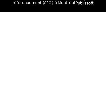
référencement (SEO) à Montréal
Accueil
À propos de nous
Traitements
Boutique
Blogue
Contactez-nous
FR
salon@purlux.ca