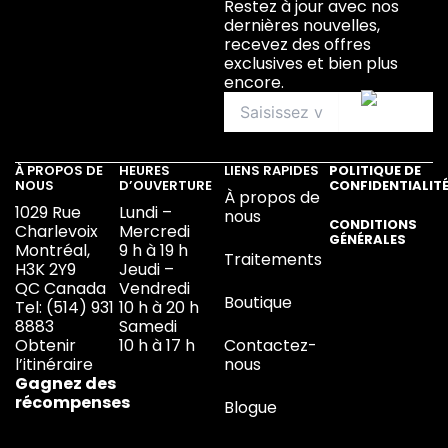
Restez à jour avec nos
dernières nouvelles,
recevez des offres
exclusives et bien plus
encore.
À PROPOS DE
HEURES
LIENS RAPIDES
POLITIQUE DE
NOUS
D’OUVERTURE
CONFIDENTIALIT
À propos de
1029 Rue
Lundi –
nous
CONDITIONS
Charlevoix
Mercredi
GÉNÉRALES
Montréal,
9 h à 19 h
Traitements
H3K 2Y9
Jeudi –
QC Canada
Vendredi
Boutique
Tel:
(514) 931
10 h à 20 h
8883
Samedi
Obtenir
10 h à 17 h
Contactez-
l’itinéraire
nous
Gagnez des
récompenses
Blogue