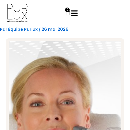
Aller
au
0
Panier
contenu
Par
Équipe Purlux
/
26 mai 2026