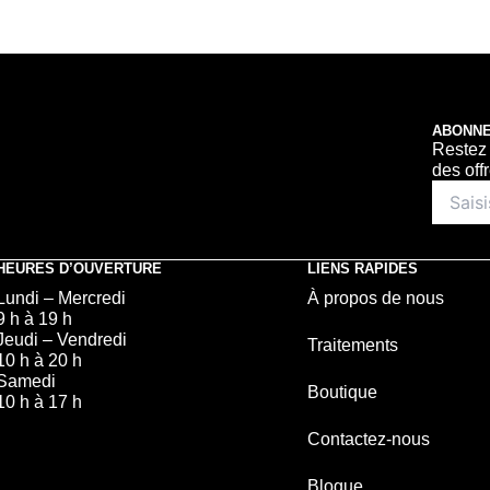
ABONNE
Restez 
des off
HEURES D’OUVERTURE
LIENS RAPIDES
Lundi – Mercredi
À propos de nous
9 h à 19 h
Jeudi – Vendredi
Traitements
10 h à 20 h
Samedi
Boutique
10 h à 17 h
Contactez-nous
Blogue