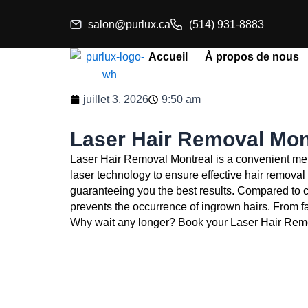
Aller
salon@purlux.ca
(514) 931-8883
au
contenu
Accueil
À propos de nous
juillet 3, 2026
9:50 am
Laser Hair Removal Mon
Laser Hair Removal Montreal
is a convenient met
laser technology to ensure effective hair removal
guaranteeing you the best results. Compared to 
prevents the occurrence of ingrown hairs. From fac
Why wait any longer? Book your
Laser Hair Rem