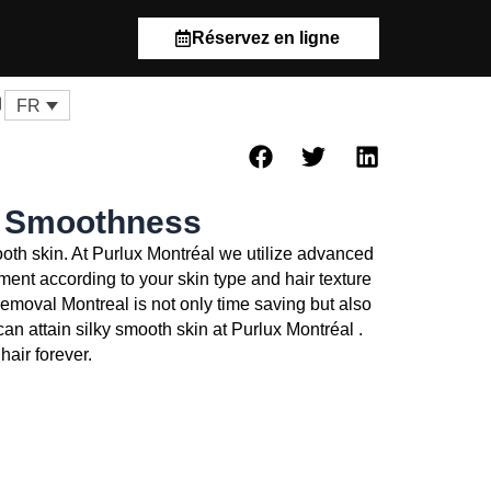
Réservez en ligne
anier
FR
g Smoothness
oth skin. At Purlux Montréal we utilize advanced
ment according to your skin type and hair texture
moval Montreal is not only time saving but also
can attain silky smooth skin at Purlux Montréal .
air forever.