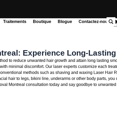
Traitements
Boutique
Blogue
Contactez-nous
0
P
treal: Experience Long-Lastin
hod to reduce unwanted hair growth and attain long lasting smo
 with minimal discomfort. Our laser experts customize each treat
conventional methods such as shaving and waxing Laser Hair Re
ial hair to legs, bikini line, underarms or other body parts, you 
oval Montreal
consultation today and say goodbye to unwanted h