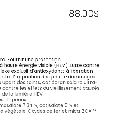
88.00
$
e. Fournit une protection
 haute énergie visible (HEV). Lutte contre
exe exclusif d’antioxydants à libération
contre l’apparition des photo-dommages
upart des teints, cet écran solaire ultra-
contre les effets du vieillissement causés
 de la lumière HEV.
s de peaux
salate 7.34 %, octisalate 5 % et
e végétale, Oxydes de fer et mica, ZOX¹²®,