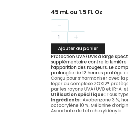
45 mL ou 1.5 Fl. Oz
quantité
-
de
Écran
+
Solaire
à
Ajouter au panier
Large
Protection UVA/UVB à large spectr
Spectre
supplémentaire contre la lumière à
Teint
l’apparition des rougeurs. Le compl
Intelligent
prolongée de 12 heures protège 
SPF
Conçu pour s’harmoniser avec la pl
50
léger au complexe ZOX12® protège 
par les rayons UVA/UVB et IR-A, et
Utilisation spécifique :
Tous type
Ingrédients :
Avobenzone 3 %, homo
octocrylène 10 %, Mélanine d’origin
Ascorbate de tétrahexyldécyle