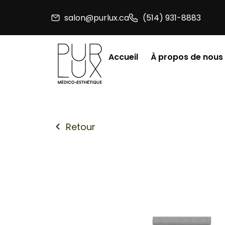
Aller
salon@purlux.ca
(514) 931-8883
au
contenu
Accueil
À propos de nous
Retour