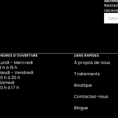
ABONNE
Restez
receve
HEURES D’OUVERTURE
LIENS RAPIDES
Lundi – Mercredi
À propos de nous
9 h à 19 h
Jeudi – Vendredi
Traitements
10 h à 20 h
Samedi
Boutique
10 h à 17 h
Contactez-nous
Blogue