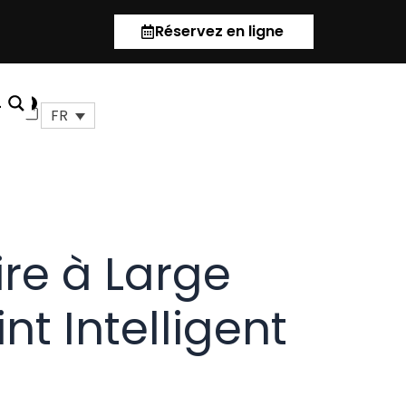
Réservez en ligne
us
0
Panier
FR
ire à Large
nt Intelligent