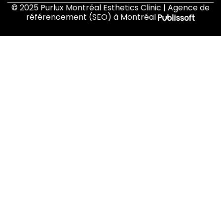
© 2025 Purlux Montréal Esthetics Clinic | Agence de
référencement (SEO) à Montréal
Accueil
À propos de nous
Traitements
Boutique
Blogue
Contactez-nous
FR