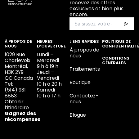
recevez des offres
exclusives et bien plus
encore.
À PROPOS DE
HEURES
LIENS RAPIDES
POLITIQUE DE
NOUS
D’OUVERTURE
CONFIDENTIALIT
À propos de
1029 Rue
Lundi –
nous
CONDITIONS
Charlevoix
Mercredi
GÉNÉRALES
Montréal,
9 h à 19 h
Traitements
H3K 2Y9
Jeudi –
QC Canada
Vendredi
Boutique
Tel:
10 h à 20 h
(514) 931
Samedi
8883
10 h à 17 h
Contactez-
Obtenir
nous
l’itinéraire
Gagnez des
Blogue
récompenses