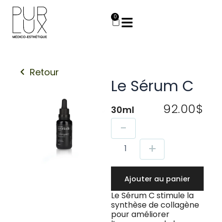
Aller
au
0
Panier
contenu
Retour
Le Sérum C
92.00
$
30ml
quantité
-
de
Le
+
Sérum
C
Ajouter au panier
Le Sérum C stimule la
synthèse de collagène
pour améliorer