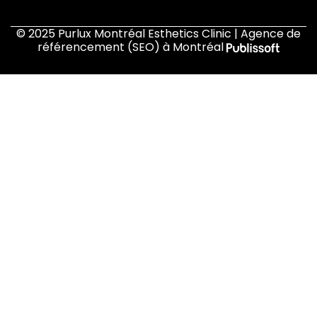
© 2025 Purlux Montréal Esthetics Clinic | Agence de
référencement (SEO) à Montréal
Accueil
À propos de nous
Traitements
Boutique
Blogue
Contactez-nous