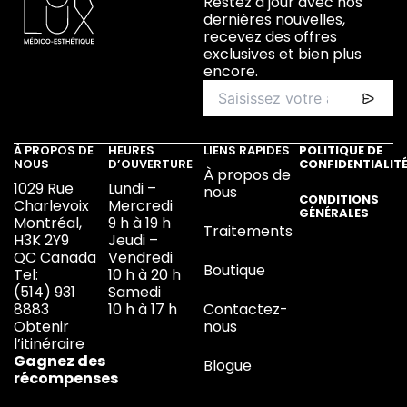
Restez à jour avec nos
dernières nouvelles,
recevez des offres
exclusives et bien plus
encore.
À PROPOS DE
HEURES
LIENS RAPIDES
POLITIQUE DE
NOUS
D’OUVERTURE
CONFIDENTIALIT
À propos de
1029 Rue
Lundi –
nous
CONDITIONS
Charlevoix
Mercredi
GÉNÉRALES
Montréal,
9 h à 19 h
Traitements
H3K 2Y9
Jeudi –
QC Canada
Vendredi
Boutique
Tel:
10 h à 20 h
(514) 931
Samedi
8883
10 h à 17 h
Contactez-
Obtenir
nous
l’itinéraire
Gagnez des
Blogue
récompenses