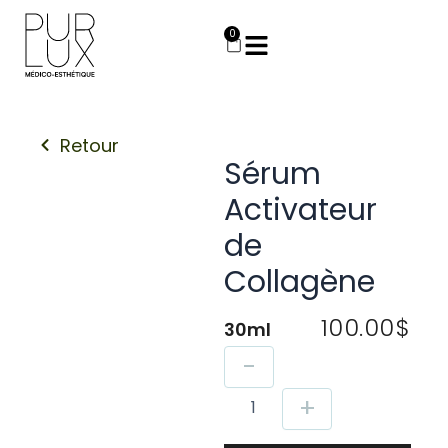
Aller
au
0
Panier
contenu
Retour
Sérum
Activateur
de
Collagène
100.00
$
30ml
quantité
-
de
Sérum
+
Activateur
de