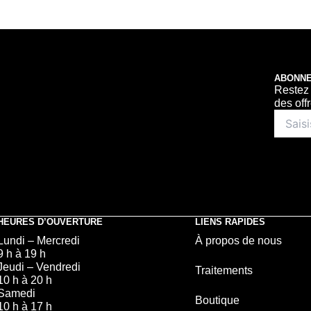
ABONNE
Restez 
des off
HEURES D’OUVERTURE
LIENS RAPIDES
Lundi – Mercredi
À propos de nous
9 h à 19 h
Jeudi – Vendredi
Traitements
10 h à 20 h
Samedi
Boutique
10 h à 17 h