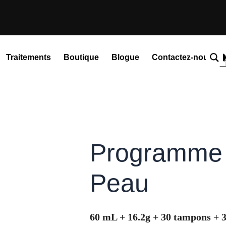
Traitements
Boutique
Blogue
Contactez-nous
0
P
Programme É
Peau
60 mL + 16.2g + 30 tampons + 