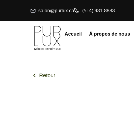
Aller
salon@purlux.ca
(514) 931-8883
au
contenu
Accueil
À propos de nous
Retour