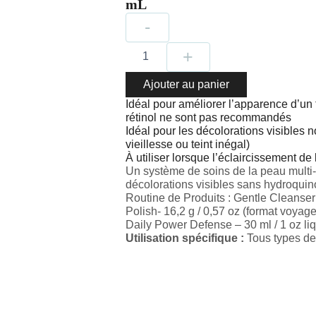
mL
quantité
-
de
Programme
+
Éclat
de
Ajouter au panier
la
Peau
Idéal pour améliorer l’apparence d’un 
rétinol ne sont pas recommandés
Idéal pour les décolorations visibles 
vieillesse ou teint inégal)
À utiliser lorsque l’éclaircissement de
Un système de soins de la peau multi-
décolorations visibles sans hydroquino
Routine de Produits : Gentle Cleanser –
Polish- 16,2 g / 0,57 oz (format voya
Daily Power Defense – 30 ml / 1 oz liq
Utilisation spécifique :
Tous types d