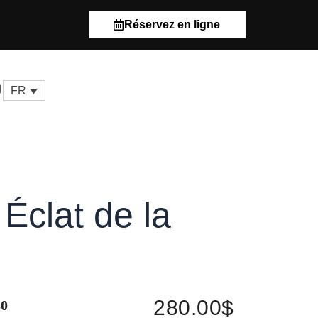
Réservez en ligne
anier
FR
clat de la
280.00
$
30