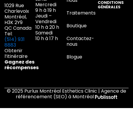
nous
CONDITIONS
Mercredi
1029 Rue
GÉNÉRALES
9 h à 19 h
Charlevoix
Traitements
Jeudi –
Montréal,
Vendredi
H3K 2Y9
Boutique
10 h à 20 h
QC Canada
Samedi
Tel:
10 h à 17 h
Contactez-
(514) 931
nous
8883
Obtenir
l’itinéraire
Blogue
Gagnez des
récompenses
© 2025 Purlux Montréal Esthetics Clinic | Agence de
référencement (SEO) à Montréal