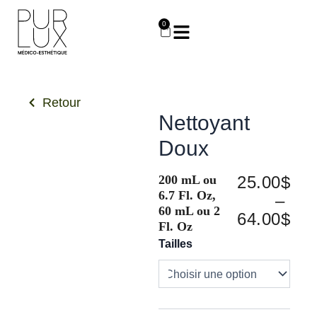
Aller
au
0
Panier
contenu
Retour
Nettoyant
Doux
Pla
200 mL ou
25.00
$
6.7 Fl. Oz,
de
–
60 mL ou 2
prix
64.00
$
Fl. Oz
25.
quantité
Tailles
à
de
Nettoyant
64.
Doux