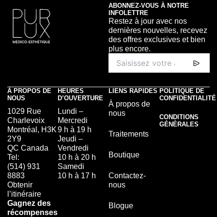
ABONNEZ-VOUS À NOTRE
INFOLETTRE
Restez à jour avec nos
dernières nouvelles, recevez
des offres exclusives et bien
plus encore.
À PROPOS DE
HEURES
LIENS RAPIDES
POLITIQUE DE
NOUS
D’OUVERTURE
CONFIDENTIALITÉ
À propos de
1029 Rue
Lundi –
nous
CONDITIONS
Charlevoix
Mercredi
GÉNÉRALES
Montréal, H3K
9 h à 19 h
Traitements
2Y9
Jeudi –
QC Canada
Vendredi
Boutique
Tel:
10 h à 20 h
(514) 931
Samedi
8883
10 h à 17 h
Contactez-
Obtenir
nous
l’itinéraire
Gagnez des
Blogue
récompenses