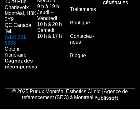
Mercredi
1029 Rue
GÉNÉRALES
9 h à 19 h
Charlevoix
Traitements
Jeudi –
Montréal, H3K
Vendredi
2Y9
Boutique
10 h à 20 h
QC Canada
Samedi
Tel:
10 h à 17 h
Contactez-
(514) 931
nous
8883
Obtenir
l’itinéraire
Blogue
Gagnez des
récompenses
© 2025 Purlux Montréal Esthetics Clinic | Agence de
référencement (SEO) à Montréal