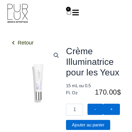
Aller
0
au
Panier
contenu
Retour
Crème
Illuminatrice
pour les Yeux
15 mL ou 0.5
170.00
$
Fl. Oz
quantité
-
+
de
Crème
Illuminatrice
Ajouter au panier
pour