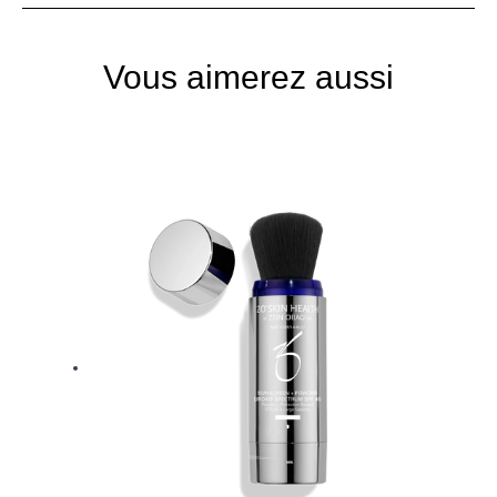
Vous aimerez aussi
Plage
Plage
de
de
prix :
prix :
45.00$
130.00$
à
à
80.00$
210.00$