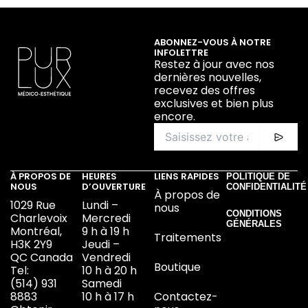
ABONNEZ-VOUS À NOTRE
INFOLETTRE
Restez à jour avec nos
dernières nouvelles,
recevez des offres
exclusives et bien plus
encore.
À PROPOS DE
HEURES
LIENS RAPIDES
POLITIQUE DE
NOUS
D’OUVERTURE
CONFIDENTIALITÉ
À propos de
1029 Rue
Lundi –
nous
CONDITIONS
Charlevoix
Mercredi
GÉNÉRALES
Montréal,
9 h à 19 h
Traitements
H3K 2Y9
Jeudi –
QC Canada
Vendredi
Boutique
Tel:
10 h à 20 h
(514) 931
Samedi
8883
10 h à 17 h
Contactez-