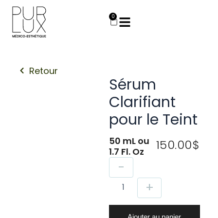
Aller
au
0
Panier
contenu
Retour
Sérum
Clarifiant
pour le Teint
50 mL ou
150.00
$
1.7 Fl. Oz
quantité
-
de
Sérum
+
Clarifiant
pour
le
Ajouter au panier